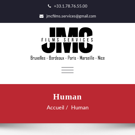
+33.1.78.76.55.00
jmcfilms.services@gmail.com
AFFICHER/MASQUER
LA
NAVIGATION
Human
Accueil
Human