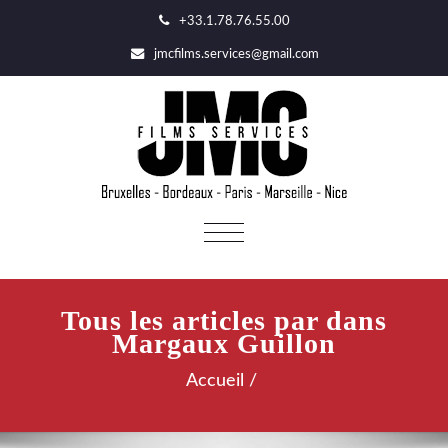
+33.1.78.76.55.00
jmcfilms.services@gmail.com
AFFICHER/MASQUER
LA
NAVIGATION
Tous les articles par dans
Margaux Guillon
Accueil